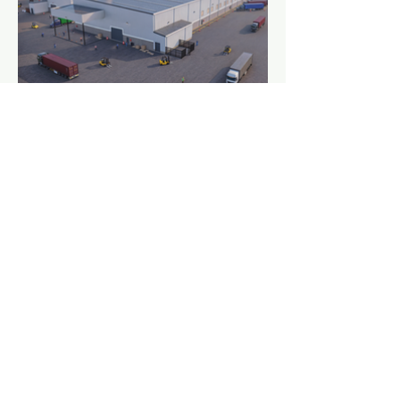
Dirección
2 de Abril #982 Col. Carbajal,
Mexicali, B.C. Mexico.
(686) 354 9523
Contacto
Email:
kimera.arquitectura@gmail.com
Redes Sociales